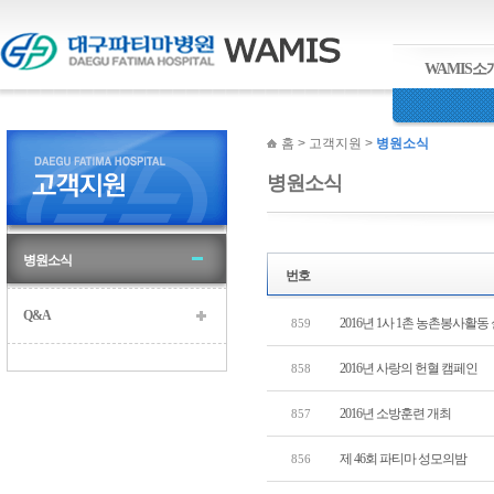
WAMIS소
홈
> 고객지원 >
병원소식
병원소식
병원소식
번호
Q&A
2016년 1사 1촌 농촌봉사활동
859
2016년 사랑의 헌혈 캠페인
858
2016년 소방훈련 개최
857
제 46회 파티마 성모의밤
856