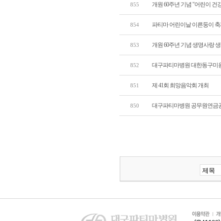
개원 60주년 기념 "어린이 건강 
855
파티마 어린이날 이른둥이 축
854
개원 60주년 기념 생명사랑 
853
대구파티마병원 대한동구미용
852
제 41회 희망음악회 개최
851
대구파티마병원 공무원연금공
850